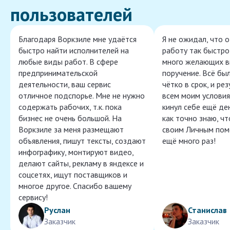
пользователей
Благодаря Воркзиле мне удаётся
Я не ожидал, что 
быстро найти исполнителей на
работу так быстро,
любые виды работ. В сфере
много желающих в
предпринимательской
поручение. Всё бы
деятельности, ваш сервис
чётко в срок, и ре
отличное подспорье. Мне не нужно
всем моим условия
содержать рабочих, т.к. пока
кинул себе ещё ден
бизнес не очень большой. На
как точно знаю, ч
Воркзиле за меня размещают
своим Личным пом
объявления, пишут тексты, создают
ещё много раз!
инфографику, монтируют видео,
делают сайты, рекламу в яндексе и
соцсетях, ищут поставщиков и
многое другое. Спасибо вашему
сервису!
Руслан
Станислав
Заказчик
Заказчик