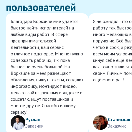
пользователей
Благодаря Воркзиле мне удаётся
Я не ожидал, что 
быстро найти исполнителей на
работу так быстро,
любые виды работ. В сфере
много желающих в
предпринимательской
поручение. Всё бы
деятельности, ваш сервис
чётко в срок, и ре
отличное подспорье. Мне не нужно
всем моим условия
содержать рабочих, т.к. пока
кинул себе ещё ден
бизнес не очень большой. На
как точно знаю, ч
Воркзиле за меня размещают
своим Личным пом
объявления, пишут тексты, создают
ещё много раз!
инфографику, монтируют видео,
делают сайты, рекламу в яндексе и
соцсетях, ищут поставщиков и
многое другое. Спасибо вашему
сервису!
Руслан
Станислав
Заказчик
Заказчик