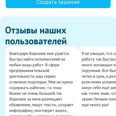
Создать задание
Отзывы наших
пользователей
Благодаря Воркзиле мне удаётся
Я не ожидал, что 
быстро найти исполнителей на
работу так быстро,
любые виды работ. В сфере
много желающих в
предпринимательской
поручение. Всё бы
деятельности, ваш сервис
чётко в срок, и ре
отличное подспорье. Мне не нужно
всем моим условия
содержать рабочих, т.к. пока
кинул себе ещё ден
бизнес не очень большой. На
как точно знаю, ч
Воркзиле за меня размещают
своим Личным пом
объявления, пишут тексты, создают
ещё много раз!
инфографику, монтируют видео,