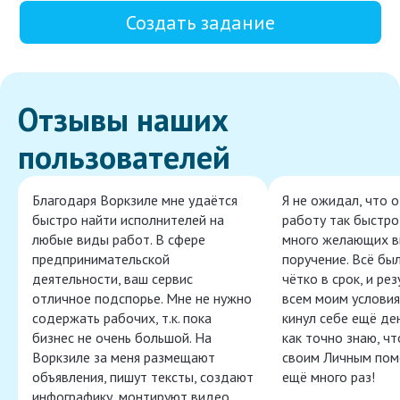
Создать задание
Отзывы наших
пользователей
Благодаря Воркзиле мне удаётся
Я не ожидал, что 
быстро найти исполнителей на
работу так быстро,
любые виды работ. В сфере
много желающих в
предпринимательской
поручение. Всё бы
деятельности, ваш сервис
чётко в срок, и ре
отличное подспорье. Мне не нужно
всем моим условия
содержать рабочих, т.к. пока
кинул себе ещё ден
бизнес не очень большой. На
как точно знаю, ч
Воркзиле за меня размещают
своим Личным пом
объявления, пишут тексты, создают
ещё много раз!
инфографику, монтируют видео,