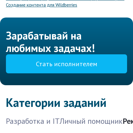
Создание контента для Wildberries
Зарабатывай на
любимых задачах!
Стать исполнителем
Категории заданий
Разработка и IT
Личный помощник
Ре