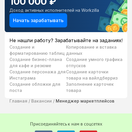
100 000 ₽
Доход активных исполнителей на Workzilla
Начать зарабатывать
Не нашли работу? Зарабатывайте на заданиях!
Создание и
Копирование и вставка
форматированию таблиц
данных
Создание бизнес-плана
Создание умного графика
для кафе и резюме
отпусков
Создание персонажа для
Cоздание карточки
Инстаграма
товара на вайлдберриз
Создание обложки для
Заполнение карточек
поста
товара
Главная
/
Вакансии
/
Менеджер маркетплейсов
Присоединяйтесь к нам в соцсетях