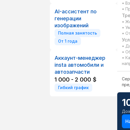
• В
• П
AI-ассистент по
Тре
генерации
• Ж
изображений
• У
Полная занятость
• О
Усл
От 1 года
• Д
• О
Аккаунт-менеджер
• К
нап
insta автомобили и
автозапчасти
1 000 - 2 000 $
Сер
пре
Гибкий график
1
Дох
Н