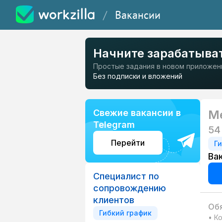
/
Вакансии
Начните зарабатыва
Простые задания в новом приложен
Без подписки и вложений
Свежие вакансии в
Ме
Telegram
54
Перейти
Г
Ва
Специалист по
сопровождению
клиентов
Обя
Гибкий график
• К