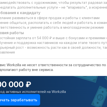
заимодействовать с художниками, чтобы результат радовал зак
редлагать дополнительные услуги – не "впаривать", а искрен
бования к кандидату
елание развиваться в сфере продаж и работы с клиентами

мение общаться, располагать к себе людей и работать в коман
тветственность и умение работать в многозадачном режиме
овия работы
остойная зарплата от 54 000 ₽ и выше с бонусами и премиями о
бучение и поддержка наставников на каждом этапе твоего пут
арьерный рост - возможность расти как в своей должности, та
равления
вис Workzilla не несет ответственности за сотрудничество по 
дполагают работу вне сервиса.
00 000 ₽
од активных исполнителей на Workzilla
ачать зарабатывать