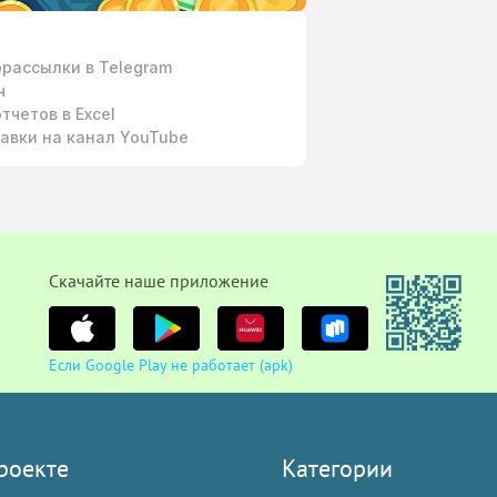
рассылки в Telegram
ч
тчетов в Excel
авки на канал YouTube
Cкачайте наше приложение
Если Google Play не работает (apk)
роекте
Категории