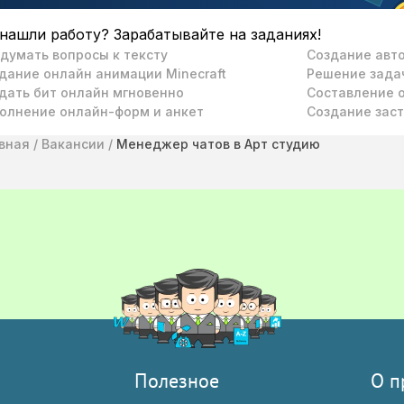
нашли работу? Зарабатывайте на заданиях!
думать вопросы к тексту
Создание авто
дание онлайн анимации Minecraft
Решение зада
дать бит онлайн мгновенно
Составление о
олнение онлайн-форм и анкет
Создание заст
вная
/
Вакансии
/
Менеджер чатов в Арт студию
Полезное
О п