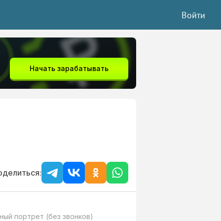
Войти
Начать зарабатывать
оделиться:
ный портрет (без звонков)
