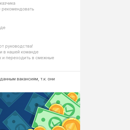
азчика

не рекомендовать
де

т руководства!

и в нашей команде

к и переходить в смежные 
данным вакансиям, т.к. они