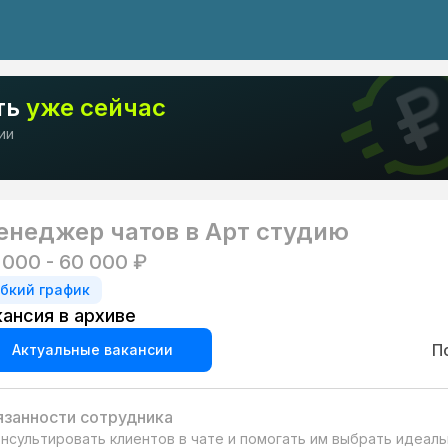
ть
уже сейчас
ии
неджер чатов в Арт студию
 000 - 60 000 ₽
ибкий график
кансия в архиве
П
Актуальные вакансии
занности сотрудника
онсультировать клиентов в чате и помогать им выбрать идеаль