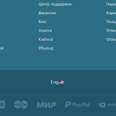
Центр поддержки
Наша
Вакансии
Карь
Блог
Польз
Insolvo
Отзы
Kadrout
Отзы
ой
99uslug
Eng