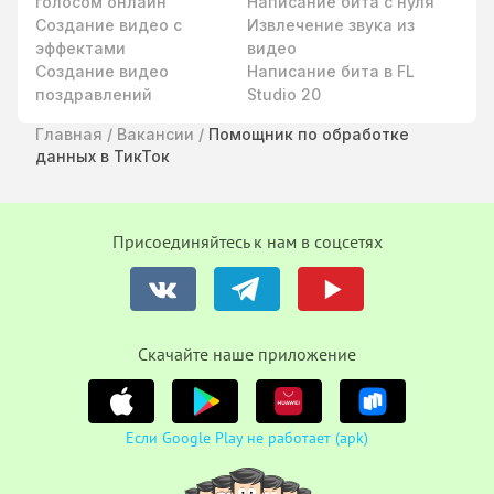
голосом онлайн
Написание бита с нуля
Создание видео с
Извлечение звука из
эффектами
видео
Создание видео
Написание бита в FL
поздравлений
Studio 20
Главная
/
Вакансии
/
Помощник по обработке
данных в ТикТок
Присоединяйтесь к нам в соцсетях
Cкачайте наше приложение
Если Google Play не работает (apk)