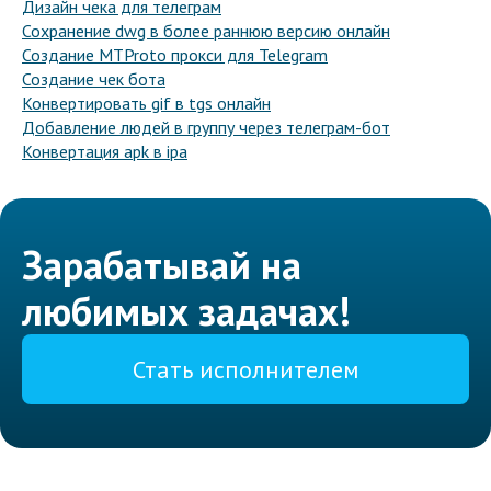
Дизайн чека для телеграм
Сохранение dwg в более раннюю версию онлайн
Создание MTProto прокси для Telegram
Создание чек бота
Конвертировать gif в tgs онлайн
Добавление людей в группу через телеграм-бот
Конвертация apk в ipa
Зарабатывай на
любимых задачах!
Стать исполнителем