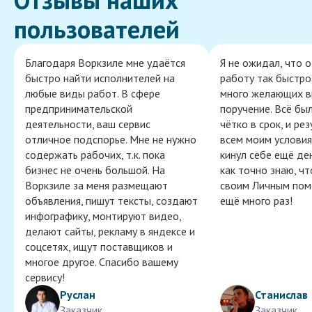
пользователей
Благодаря Воркзиле мне удаётся
Я не ожидал, что 
быстро найти исполнителей на
работу так быстро,
любые виды работ. В сфере
много желающих в
предпринимательской
поручение. Всё бы
деятельности, ваш сервис
чётко в срок, и ре
отличное подспорье. Мне не нужно
всем моим условия
содержать рабочих, т.к. пока
кинул себе ещё ден
бизнес не очень большой. На
как точно знаю, ч
Воркзиле за меня размещают
своим Личным пом
объявления, пишут тексты, создают
ещё много раз!
инфографику, монтируют видео,
делают сайты, рекламу в яндексе и
соцсетях, ищут поставщиков и
многое другое. Спасибо вашему
сервису!
Руслан
Станислав
Заказчик
Заказчик