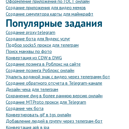
Оформление приложения по ГОСТ онлайн
Создание приложения для видео мемов
Создание симулятора карты для майнкрафт
Популярные задания
Создание proxy telegram
Создание бота для Яндекс услуг
Подбор socks5 прокси для телеграм
Поиск манхвы по фото
Конвертация из CDW в DWG
Создание позинга в Роблокс на сайте
Создание позинга Роблокс онлайн
Удалить водяной знак с видео через телеграмм бот
Создание обратного отсчета в Telegram-канале
Дизайн чека для телеграм
Сохранение dwg в более раннюю версию онлайн
Создание MTProto прокси для Telegram
Создание чек бота
Конвертировать gif в tgs онлайн
Добавление людей в группу через телеграм-бот
Конвертация apk в ipa