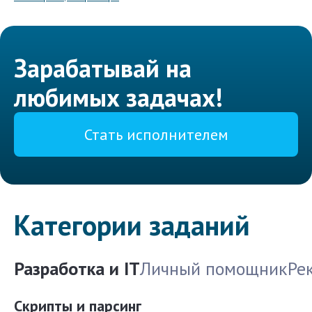
Зарабатывай на
любимых задачах!
Стать исполнителем
Категории заданий
Разработка и IT
Личный помощник
Ре
Скрипты и парсинг