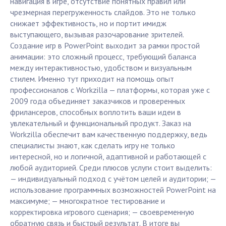
навигация в игре, отсутствие понятных правил или
чрезмерная перегруженность слайдов. Это не только
снижает эффективность, но и портит имидж
выступающего, вызывая разочарование зрителей.
Создание игр в PowerPoint выходит за рамки простой
анимации: это сложный процесс, требующий баланса
между интерактивностью, удобством и визуальным
стилем. Именно тут приходит на помощь опыт
профессионалов с Workzilla — платформы, которая уже с
2009 года объединяет заказчиков и проверенных
фрилансеров, способных воплотить ваши идеи в
увлекательный и функциональный продукт. Заказ на
Workzilla обеспечит вам качественную поддержку, ведь
специалисты знают, как сделать игру не только
интересной, но и логичной, адаптивной и работающей с
любой аудиторией. Среди плюсов услуги стоит выделить:
— индивидуальный подход с учётом целей и аудитории; —
использование программных возможностей PowerPoint на
максимуме; — многократное тестирование и
корректировка игрового сценария; — своевременную
обратную связь и быстрый результат. В итоге вы