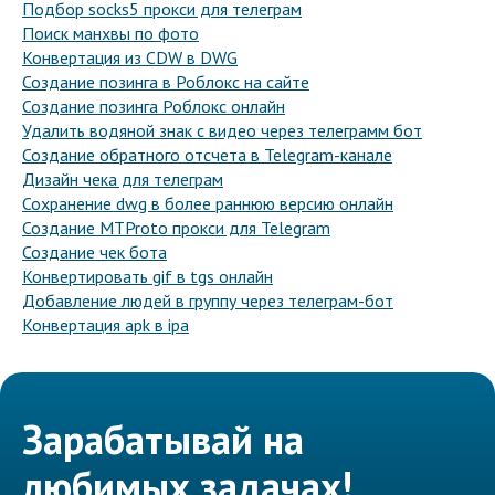
Подбор socks5 прокси для телеграм
Поиск манхвы по фото
Конвертация из CDW в DWG
Создание позинга в Роблокс на сайте
Создание позинга Роблокс онлайн
Удалить водяной знак с видео через телеграмм бот
Создание обратного отсчета в Telegram-канале
Дизайн чека для телеграм
Сохранение dwg в более раннюю версию онлайн
Создание MTProto прокси для Telegram
Создание чек бота
Конвертировать gif в tgs онлайн
Добавление людей в группу через телеграм-бот
Конвертация apk в ipa
Зарабатывай на
любимых задачах!