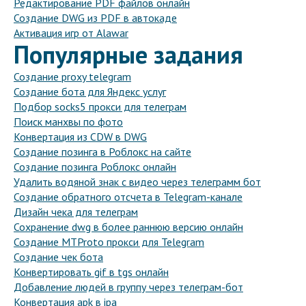
Редактирование PDF файлов онлайн
Создание DWG из PDF в автокаде
Активация игр от Alawar
Популярные задания
Создание proxy telegram
Создание бота для Яндекс услуг
Подбор socks5 прокси для телеграм
Поиск манхвы по фото
Конвертация из CDW в DWG
Создание позинга в Роблокс на сайте
Создание позинга Роблокс онлайн
Удалить водяной знак с видео через телеграмм бот
Создание обратного отсчета в Telegram-канале
Дизайн чека для телеграм
Сохранение dwg в более раннюю версию онлайн
Создание MTProto прокси для Telegram
Создание чек бота
Конвертировать gif в tgs онлайн
Добавление людей в группу через телеграм-бот
Конвертация apk в ipa