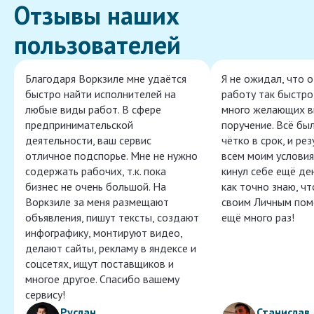
Отзывы наших
пользователей
Благодаря Воркзиле мне удаётся
Я не ожидал, что 
быстро найти исполнителей на
работу так быстро,
любые виды работ. В сфере
много желающих в
предпринимательской
поручение. Всё бы
деятельности, ваш сервис
чётко в срок, и ре
отличное подспорье. Мне не нужно
всем моим условия
содержать рабочих, т.к. пока
кинул себе ещё ден
бизнес не очень большой. На
как точно знаю, ч
Воркзиле за меня размещают
своим Личным пом
объявления, пишут тексты, создают
ещё много раз!
инфографику, монтируют видео,
делают сайты, рекламу в яндексе и
соцсетях, ищут поставщиков и
многое другое. Спасибо вашему
сервису!
Руслан
Станислав