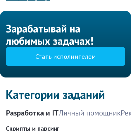
Зарабатывай на
любимых задачах!
Стать исполнителем
Категории заданий
Разработка и IT
Личный помощник
Ре
Скрипты и парсинг