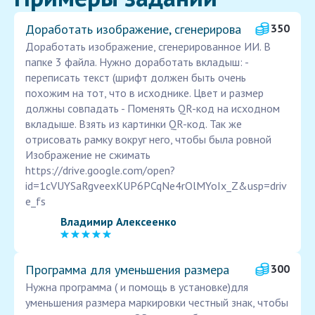
Доработать изображение, сгенерирова
350
Доработать изображение, сгенерированное ИИ. В
папке 3 файла. Нужно доработать вкладыш: -
переписать текст (шрифт должен быть очень
похожим на тот, что в исходнике. Цвет и размер
должны совпадать - Поменять QR-код на исходном
вкладыше. Взять из картинки QR-код. Так же
отрисовать рамку вокруг него, чтобы была ровной
Изображение не сжимать
https://drive.google.com/open?
id=1cVUYSaRgveexKUP6PCqNe4rOlMYoIx_Z&usp=driv
e_fs
Владимир Алексеенко
Программа для уменьшения размера
300
Нужна программа ( и помощь в установке)для
уменьшения размера маркировки честный знак, чтобы