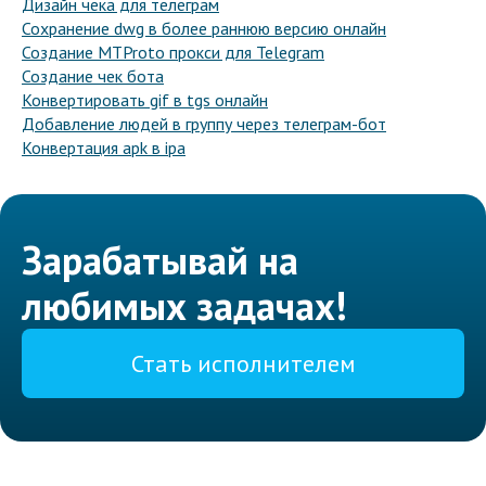
Дизайн чека для телеграм
Сохранение dwg в более раннюю версию онлайн
Создание MTProto прокси для Telegram
Создание чек бота
Конвертировать gif в tgs онлайн
Добавление людей в группу через телеграм-бот
Конвертация apk в ipa
Зарабатывай на
любимых задачах!
Стать исполнителем