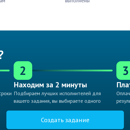
ам
выполнены
?
2
3
Находим за 2 минуты
Пла
сроки
Подбираем лучших исполнителей для
Оплач
вашего задания, вы выбираете одного
резул
Создать задание