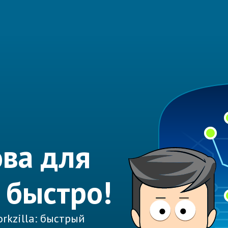
ва для
 быстро!
rkzilla: быстрый