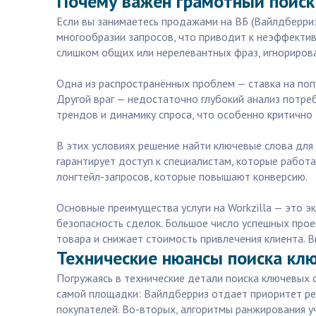
Почему важен грамотный поиск
Если вы занимаетесь продажами на ВБ (Вайлдберриз)
многообразии запросов, что приводит к неэффектив
слишком общих или нерелевантных фраз, игнорирова
Одна из распространённых проблем — ставка на поп
Другой враг — недостаточно глубокий анализ потре
трендов и динамику спроса, что особенно критично
В этих условиях решение найти ключевые слова для
гарантирует доступ к специалистам, которые работ
лонгтейл-запросов, которые повышают конверсию.
Основные преимущества услуги на Workzilla — это 
безопасность сделок. Большое число успешных про
товара и снижает стоимость привлечения клиента. 
Технические нюансы поиска клю
Погружаясь в технические детали поиска ключевых 
самой площадки: Вайлдберриз отдает приоритет ре
покупателей. Во-вторых, алгоритмы ранжирования у