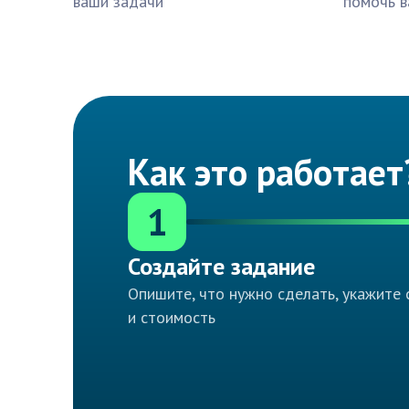
ваши задачи
помочь в
Как это работает
1
Создайте задание
Опишите, что нужно сделать, укажите 
и стоимость