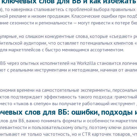
 ключевых слов для ВБ и как избежат
, то наверняка сталкиваетесь с проблемой выбора правильных 
ной рекламе и низким продажам. Классические ошибки при под
ние сезонности и региональности — могут привести к потере б
улярные, но слишком конкурентные слова, которые «съедают» 
бительской аудитории, что оставляет потенциальных клиентов «
 для маркетплейсов с быстро меняющимся ассортиментом.
 ВБ через опытных исполнителей на Workzilla становится логи
ают с реальными инструментами и методиками, начиная от анал
экономия времени на самостоятельные эксперименты, персональн
ектов подтверждает эффективность такого подхода: грамотны
Вместо «тыков в слепую» вы получаете работающий инструмент 
чевых слов для ВБ: ошибки, подходы 
слов для ВБ, важно понимать форматы и особенности маркетпле
левантности и пользовательскому опыту, поэтому ключи должн
читывают не только частотность, но и CTR карточек товаров, ч