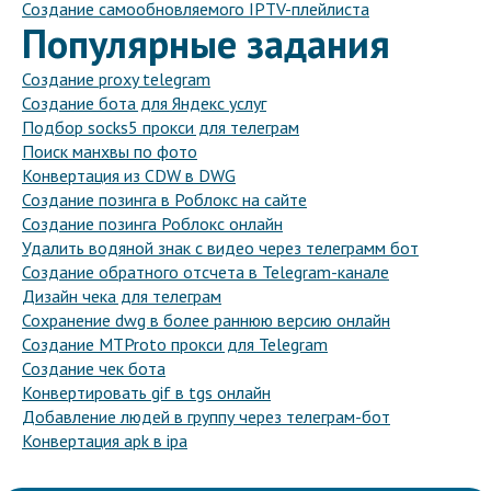
Создание самообновляемого IPTV-плейлиста
Популярные задания
Создание proxy telegram
Создание бота для Яндекс услуг
Подбор socks5 прокси для телеграм
Поиск манхвы по фото
Конвертация из CDW в DWG
Создание позинга в Роблокс на сайте
Создание позинга Роблокс онлайн
Удалить водяной знак с видео через телеграмм бот
Создание обратного отсчета в Telegram-канале
Дизайн чека для телеграм
Сохранение dwg в более раннюю версию онлайн
Создание MTProto прокси для Telegram
Создание чек бота
Конвертировать gif в tgs онлайн
Добавление людей в группу через телеграм-бот
Конвертация apk в ipa