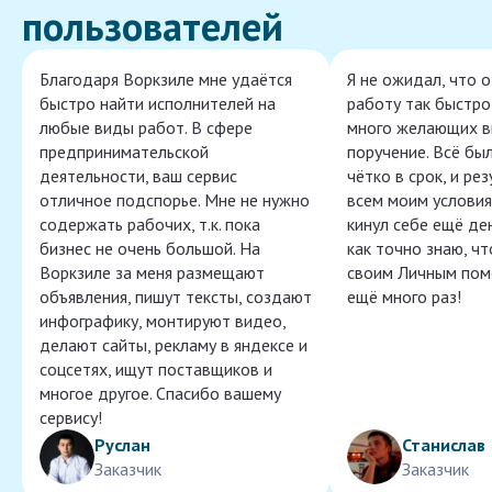
пользователей
Благодаря Воркзиле мне удаётся
Я не ожидал, что 
быстро найти исполнителей на
работу так быстро,
любые виды работ. В сфере
много желающих в
предпринимательской
поручение. Всё бы
деятельности, ваш сервис
чётко в срок, и ре
отличное подспорье. Мне не нужно
всем моим условия
содержать рабочих, т.к. пока
кинул себе ещё ден
бизнес не очень большой. На
как точно знаю, ч
Воркзиле за меня размещают
своим Личным пом
объявления, пишут тексты, создают
ещё много раз!
инфографику, монтируют видео,
делают сайты, рекламу в яндексе и
соцсетях, ищут поставщиков и
многое другое. Спасибо вашему
сервису!
Руслан
Станислав
Заказчик
Заказчик