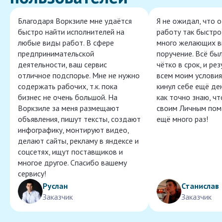
Благодаря Воркзиле мне удаётся
Я не ожидал, что 
быстро найти исполнителей на
работу так быстро,
любые виды работ. В сфере
много желающих в
предпринимательской
поручение. Всё бы
деятельности, ваш сервис
чётко в срок, и ре
отличное подспорье. Мне не нужно
всем моим условия
содержать рабочих, т.к. пока
кинул себе ещё ден
бизнес не очень большой. На
как точно знаю, ч
Воркзиле за меня размещают
своим Личным пом
объявления, пишут тексты, создают
ещё много раз!
инфографику, монтируют видео,
делают сайты, рекламу в яндексе и
соцсетях, ищут поставщиков и
многое другое. Спасибо вашему
сервису!
Руслан
Станислав
Заказчик
Заказчик