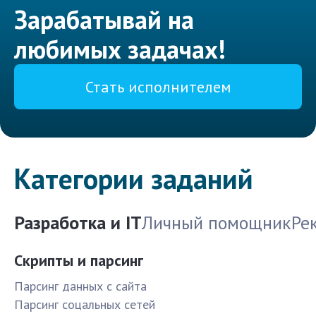
Зарабатывай на
любимых задачах!
Стать исполнителем
Категории заданий
Разработка и IT
Личный помощник
Ре
Скрипты и парсинг
Парсинг данных с сайта
Парсинг соцальных сетей