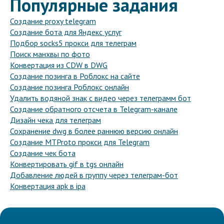
Популярные задания
Создание proxy telegram
Создание бота для Яндекс услуг
Подбор socks5 прокси для телеграм
Поиск манхвы по фото
Конвертация из CDW в DWG
Создание позинга в Роблокс на сайте
Создание позинга Роблокс онлайн
Удалить водяной знак с видео через телеграмм бот
Создание обратного отсчета в Telegram-канале
Дизайн чека для телеграм
Сохранение dwg в более раннюю версию онлайн
Создание MTProto прокси для Telegram
Создание чек бота
Конвертировать gif в tgs онлайн
Добавление людей в группу через телеграм-бот
Конвертация apk в ipa