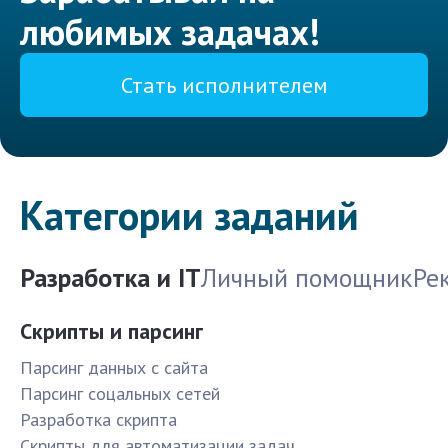
любимых задачах!
Стать исполнителем
Категории заданий
Разработка и IT
Личный помощник
Ре
Скрипты и парсинг
Парсинг данных с сайта
Парсинг соцальных сетей
Разработка скрипта
Скрипты для автоматизации задач