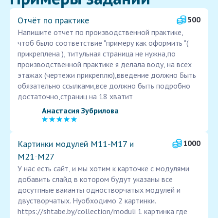
Отчёт по практике
500
Напишите отчет по производственной практике,
чтоб было соответствие "примеру как оформить "(
прикреплена ), титульная страница не нужна,по
производственной практике я делала воду, на всех
этажах (чертежи прикреплю),введение должно Быть
обязательно ссылками,все должно быть подробно
достаточно,страниц на 18 хватит
Анастасия Зубрилова
Картинки модулей М11‑М17 и
1000
М21‑М27
У нас есть сайт, и мы хотим к карточке с модулями
добавить слайд в котором будут указаны все
досутпные ваианты одностворчатых модулей и
двустворчатых. Нуобходимо 2 картинки.
https://shtabe.by/collection/moduli 1 картинка где