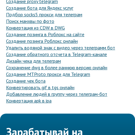
Создание proxy telegram
Создание бота для Яндекс услуг
Подбор socks5 прокси для телеграм
Поиск манхвы по фото
Конвертация из CDW в DWG
Создание позинга в Роблокс на сайте
Создание позинга Роблокс онлайн
Удалить водяной знак с видео через телеграмм бот
Создание обратного отсчета в Telegram-канале
Дизайн чека для телеграм
Сохранение dwg в более раннюю версию онлайн
Создание MTProto прокси для Telegram
Создание чек бота
Конвертировать gif в tgs онлайн
Добавление людей в группу через телеграм-бот
Конвертация apk в ipa
Зарабатывай на