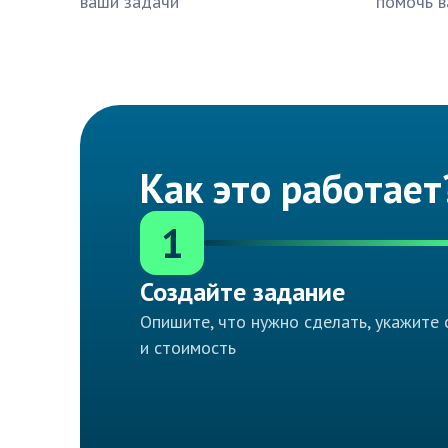
ваши задачи
помочь в
Как это работает
1
Создайте задание
Опишите, что нужно сделать, укажите 
и стоимость