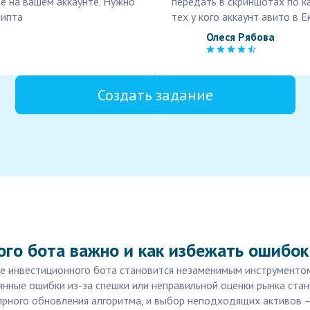
ше на вашем аккаунте. Нужно
передать в скриншотах по к
рипта
тех у кого аккаунт авито в Е
Олеся Рябова
Создать задание
ого бота важно и как избежать ошибок
е инвестиционного бота становится незаменимым инструментом
янные ошибки из-за спешки или неправильной оценки рынка стан
лярного обновления алгоритма, и выбор неподходящих активов —