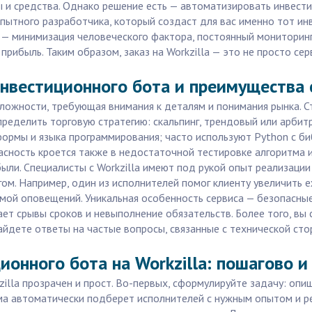
ы и средства. Однако решение есть — автоматизировать инвест
опытного разработчика, который создаст для вас именно тот ин
 — минимизация человеческого фактора, постоянный мониторинг
прибыль. Таким образом, заказ на Workzilla — это не просто с
нвестиционного бота и преимущества с
ложности, требующая внимания к деталям и понимания рынка. С
ределить торговую стратегию: скальпинг, трендовый или арби
формы и языка программирования; часто используют Python с би
Опасность кроется также в недостаточной тестировке алгоритма 
были. Специалисты с Workzilla имеют под рукой опыт реализац
ом. Например, один из исполнителей помог клиенту увеличить 
ой оповещений. Уникальная особенность сервиса — безопасные
ает срывы сроков и невыполнение обязательств. Более того, в
найдете ответы на частые вопросы, связанные с технической ст
ионного бота на Workzilla: пошагово и
illa прозрачен и прост. Во-первых, сформулируйте задачу: оп
ма автоматически подберет исполнителей с нужным опытом и р