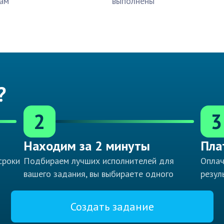
ам
выполнены
?
2
3
Находим за 2 минуты
Пла
сроки
Подбираем лучших исполнителей для
Оплач
вашего задания, вы выбираете одного
резул
Создать задание