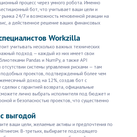
иционный процесс через умного робота. Именно
вестиционный бот, что учитывает ваши цели и
 рынка 24/7 и возможность мгновенной реакции на
ервис, а действенное решение ваших финансовых
пециалистов Workzilla
тоит учитывать несколько важных технических
тражный подход — каждый из них имеет свои
блиотеками Pandas и NumPy, а также API
и отсутствии системы управления рисками — там
ии подобных проектов, подтвержденный более чем
ежемесячный доход на 12%, создав бот с
 сделки с гарантией возврата, официальные
ы сможете лично выбрать исполнителя под бюджет и
ороной и безопасностью проектов, что существенно
 с выгодой
ишите ваши цели, желаемые активы и предпочтения по
ейтингом. В-третьих, выбираете подходящего