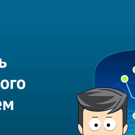
ь
ого
ем