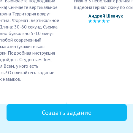
ем: Выбираете подходящий
Нужно 3 небольших ролика п
ика) Снимаете вертикальное
Видеоматериал скину по ссы
трина Территория вокруг
Андрей Шевчук
итма: Формат: вертикальное
Длина: 30-60 секунд Съемка
ужно буквально 5-10 минут
т любой современный
магазин (укажите ваш
ерки Подробная инструкция
одойдет: Студентам Тем,
 Всем, у кого есть
осы! Откликайтесь задание
х навыков.
Создать задание