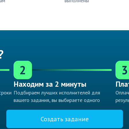
ам
выполнены
?
2
3
Находим за 2 минуты
Пла
сроки
Подбираем лучших исполнителей для
Оплач
вашего задания, вы выбираете одного
резул
Создать задание