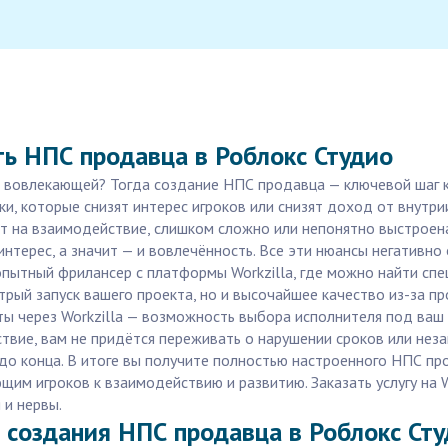
ь НПС продавца в Роблокс Студио
и вовлекающей? Тогда создание НПС продавца — ключевой шаг к
и, которые снизят интерес игроков или снизят доход от внутри
 на взаимодействие, слишком сложно или непонятно выстроена 
интерес, а значит — и вовлечённость. Все эти нюансы негативно
опытный фрилансер с платформы Workzilla, где можно найти с
трый запуск вашего проекта, но и высочайшее качество из-за п
ты через Workzilla — возможность выбора исполнителя под ваш
дствие, вам не придётся переживать о нарушении сроков или не
до конца. В итоге вы получите полностью настроенного НПС пр
им игроков к взаимодействию и развитию. Заказать услугу на W
 и нервы.
 создания НПС продавца в Роблокс Ст