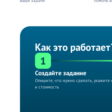
ваши задачи
помочь в
Как это работает
1
Создайте задание
Опишите, что нужно сделать, укажите 
и стоимость