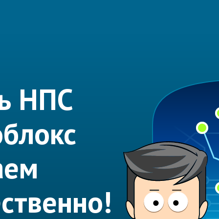
ь НПС
облокс
аем
ественно!