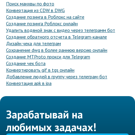
Поиск манхвы по фото
Конвертация из CDW в DWG
Создание позинга в Роблокс на сайте
Создание позинга Роблокс онлайн
Удалить водяной знак с видео через телеграмм бот
Создание обратного отсчета в Telegram-канале
Дизайн чека для телеграм
Сохранение dwg в более раннюю версию онлайн
Создание MTProto прокси для Telegram
Создание чек бота
Конвертировать gif в tgs онлайн
Добавление людей в группу через телеграм-бот
Конвертация apk в ipa
Зарабатывай на
любимых задачах!