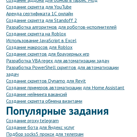
Создание аддона для бомбы в Гаррис Мод
Создание скрипта для YouTube
Аренда сертификата 1С онлайн
Создание скрипта для Standoff 2
Разработка алгоритмов для роботов-исполнителей
Создание скрипта на Roblox
Использование JavaScript в Excel
Создание макросов для Roblox
Создание скриптов для браузерных игр
Разработка VBA regex для автоматизации задач
Разработка PowerShell скриптов для автоматизации
задач
Создание скриптов Dynamo для Revit
Создание примеров автоматизации для Home Assistant
Создание нейминга вакансий
Создание скрипта обмена визитами
Популярные задания
Создание proxy telegram
Создание бота для Яндекс услуг
Подбор socks5 прокси для телеграм