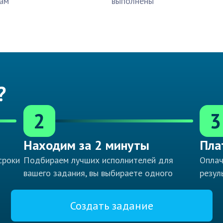
ам
выполнены
?
2
3
Находим за 2 минуты
Пла
сроки
Подбираем лучших исполнителей для
Оплач
вашего задания, вы выбираете одного
резул
Создать задание