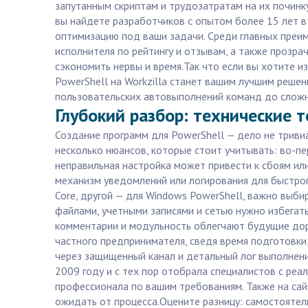
запутанным скриптам и трудозатратам на их починк
вы найдете разработчиков с опытом более 15 лет в
оптимизацию под ваши задачи. Среди главных преим
исполнителя по рейтингу и отзывам, а также прозра
сэкономить нервы и время.Так что если вы хотите 
PowerShell на Workzilla станет вашим лучшим реше
пользовательских автовыполнений команд до сложн
Глубокий разбор: технические т
Создание программ для PowerShell — дело не тривиа
несколько нюансов, которые стоит учитывать: во-пе
неправильная настройка может привести к сбоям ил
механизм уведомлений или логирования для быстрог
Core, другой — для Windows PowerShell, важно выби
файлами, учетными записями и сетью нужно избегат
комментарии и модульность облегчают будущие дора
частного предпринимателя, сведя время подготовки
через защищенный канал и детальный лог выполнени
2009 году и с тех пор отобрала специалистов с ре
профессионала по вашим требованиям. Также на сай
ожидать от процесса.Оцените разницу: самостоятель