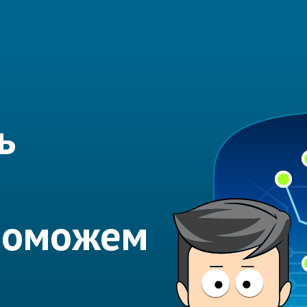
ь
 Поможем