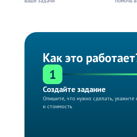
ваши задачи
помочь в
Как это работает
1
Создайте задание
Опишите, что нужно сделать, укажите 
и стоимость