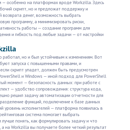
 — особенно на платформах вроде Workzilla. Здесь
бочий скрипт, но и предложат поддержку и
й возврата денег, возможность выбрать
товую программу, а минимизировать риски,
еративность работы — создание программ для
дения и гибкость под любые задачи — от настройки
zilla
о работал, но и был устойчивым к изменениям. Вот
ебуют запуска с повышенными правами, и
 если скрипт упадет, должен быть предусмотрен
PowerShell и Windows — иной подход для PowerShell
ртый момент — безопасность данных: при работе с
спект — удобство сопровождения: структура кода,
пешно решил задачу автоматизации отчетности для
 разделение функций, подключение к базе данных
ий уровень исполнителей — платформа появилась в
 рейтинговая система помогает выбрать
 лучше понять, как формулировать задачу и что
а на Workzilla вы получаете более четкий результат