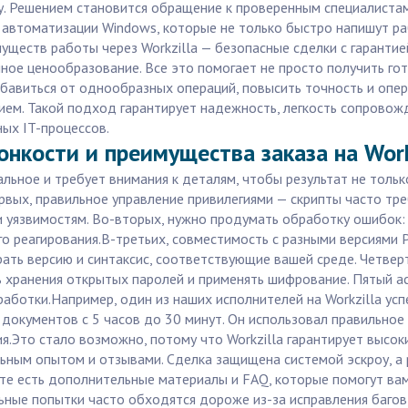
у. Решением становится обращение к проверенным специалистам
 автоматизации Windows, которые не только быстро напишут ра
уществ работы через Workzilla — безопасные сделки с гарантие
чное ценообразование. Все это помогает не просто получить го
избавиться от однообразных операций, повысить точность и оп
нием. Такой подход гарантирует надежность, легкость сопровож
ых IT-процессов.
онкости и преимущества заказа на Work
льное и требует внимания к деталям, чтобы результат не тольк
рвых, правильное управление привилегиями — скрипты часто тр
и уязвимостям. Во-вторых, нужно продумать обработку ошибок:
о реагирования.В-третьих, совместимость с разными версиями 
рать версию и синтаксис, соответствующие вашей среде. Четве
ь хранения открытых паролей и применять шифрование. Пятый а
ботки.Например, один из наших исполнителей на Workzilla ус
 документов с 5 часов до 30 минут. Он использовал правильное
я.Это стало возможно, потому что Workzilla гарантирует высок
альным опытом и отзывами. Сделка защищена системой эскроу, а
те есть дополнительные материалы и FAQ, которые помогут вам
ные попытки часто обходятся дороже из-за исправления багов, 