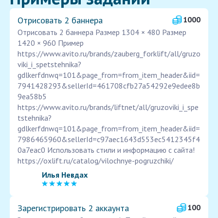
Отрисовать 2 баннера
1000
Отрисовать 2 баннера Размер 1304 × 480 Размер
1420 × 960 Пример
https://www.avito.ru/brands/zauberg_forklift/all/gruzo
viki_i_spetstehnika?
gdlkerfdnwq=101&page_from=from_item_header&iid=
7941428293&sellerId=461708cfb27a54292e9edee8b
9ea58b5
https://www.avito.ru/brands/liftnet/all/gruzoviki_i_spe
tstehnika?
gdlkerfdnwq=101&page_from=from_item_header&iid=
7986465960&sellerId=c97aec1643d553ec5412345f4
0a7eac0 Использовать стили и информацию с сайта!
https://oxlift.ru/catalog/vilochnye-pogruzchiki/
Илья Невдах
Зарегистрировать 2 аккаунта
100