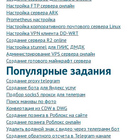
Настройка FTP сервера онлайн
Настройка сервера ARK
Prometheus настройка
Настройка корпоративного почтового сервера Linux
Настройка VPN клиента DD-WRT
Создание сервера R2 online
Настройка stunnel для ГИИС ДМДК
Администрирование VPS сервера онлайн
Создание готового майнкрафт сервера
Популярные задания
Создание proxy telegram
Создание бота для Яндекс услуг
Подбор socks5 прокси для телеграм
Поиск манхвы по фото
Конвертация из CDW в DWG
Создание позинга в Роблокс на сайте
Создание позинга Роблокс онлайн
Удалить водяной знак с видео через телеграмм бот
Создание обратного отсчета в Telegram-канале