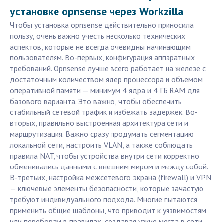
установке opnsense через Workzilla
Чтобы установка opnsense действительно приносила
пользу, очень важно учесть несколько технических
аспектов, которые не всегда очевидны начинающим
пользователям. Во-первых, конфигурация аппаратных
требований. Opnsense лучше всего работает на железе с
достаточным количеством ядер процессора и объемом
оперативной памяти — минимум 4 ядра и 4 ГБ RAM для
базового варианта. Это важно, чтобы обеспечить
стабильный сетевой трафик и избежать задержек. Во-
вторых, правильно выстроенная архитектура сети и
маршрутизация. Важно сразу продумать сегментацию
локальной сети, настроить VLAN, а также соблюдать
правила NAT, чтобы устройства внутри сети корректно
обменивались данными с внешним миром и между собой.
В-третьих, настройка межсетевого экрана (firewall) и VPN
— ключевые элементы безопасности, которые зачастую
требуют индивидуального подхода. Многие пытаются
применить общие шаблоны, что приводит к уязвимостям
или переборам в правилах, создавая узкие места в сети.