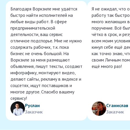
Благодаря Воркзиле мне удаётся
Я не ожидал, что 
быстро найти исполнителей на
работу так быстро,
любые виды работ. В сфере
много желающих в
предпринимательской
поручение. Всё бы
деятельности, ваш сервис
чётко в срок, и ре
отличное подспорье. Мне не нужно
всем моим условия
содержать рабочих, т.к. пока
кинул себе ещё ден
бизнес не очень большой. На
как точно знаю, ч
Воркзиле за меня размещают
своим Личным пом
объявления, пишут тексты, создают
ещё много раз!
инфографику, монтируют видео,
делают сайты, рекламу в яндексе и
соцсетях, ищут поставщиков и
многое другое. Спасибо вашему
сервису!
Руслан
Станислав
Заказчик
Заказчик