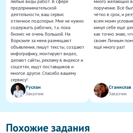
любые виды работ. В сфере
много желающих в
предпринимательской
поручение. Всё бы
деятельности, ваш сервис
чётко в срок, и ре
отличное подспорье. Мне не нужно
всем моим условия
содержать рабочих, т.к. пока
кинул себе ещё ден
бизнес не очень большой. На
как точно знаю, ч
Воркзиле за меня размещают
своим Личным пом
объявления, пишут тексты, создают
ещё много раз!
инфографику, монтируют видео,
делают сайты, рекламу в яндексе и
соцсетях, ищут поставщиков и
многое другое. Спасибо вашему
сервису!
Руслан
Станислав
Заказчик
Заказчик
Похожие задания