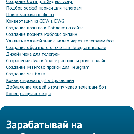
Создание бота для Яндекс услуг
Подбор socks5 прокси для телеграм
Поиск манхвы по фото
Конвертация из CDW в DWG
Создание позинга в Роблокс на сайте
Создание позинга Роблокс онлайн
Удалить водяной знак с видео через телеграмм бот
Создание обратного отсчета в Telegram-канале
Дизайн чека для телеграм
Сохранение dwg в более раннюю версию онлайн
Создание MTProto прокси для Telegram
Создание чек бота
Конвертировать gif в tgs онлайн
Добавление людей в группу через телеграм-бот
Конвертация apk в ipa
Зарабатывай на