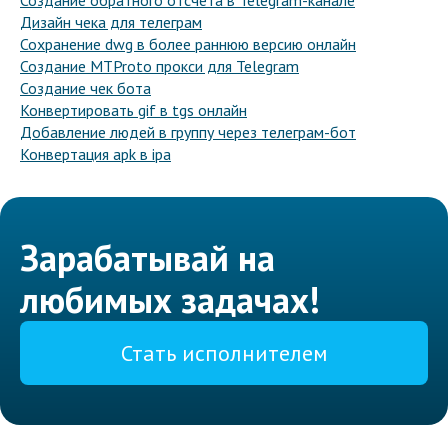
Создание обратного отсчета в Telegram-канале
Дизайн чека для телеграм
Сохранение dwg в более раннюю версию онлайн
Создание MTProto прокси для Telegram
Создание чек бота
Конвертировать gif в tgs онлайн
Добавление людей в группу через телеграм-бот
Конвертация apk в ipa
Зарабатывай на
любимых задачах!
Стать исполнителем