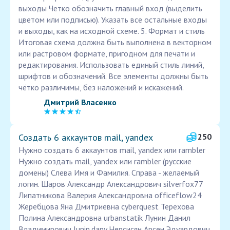
выходы Четко обозначить главный вход (выделить
цветом или подписью). Указать все остальные входы
и выходы, как на исходной схеме. 5. Формат и стиль
Итоговая схема должна быть выполнена в векторном
или растровом формате, пригодном для печати и
редактирования. Использовать единый стиль линий,
шрифтов и обозначений. Все элементы должны быть
чётко различимы, без наложений и искажений.
Дмитрий Власенко
Создать 6 аккаунтов mail, yandex
250
Нужно создать 6 аккаунтов mail, yandex или rambler
Нужно создать mail, yandex или rambler (русские
домены) Слева Имя и Фамилия. Справа - желаемый
логин. Шаров Александр Александрович silverfox77
Липатникова Валерия Александровна officeflow24
Жеребцова Яна Дмитриевна cyberquest Терехова
Полина Александровна urbanstatik Лунин Данил
Владимирович lunin.dany Нерсисян Арсен Эдуардович