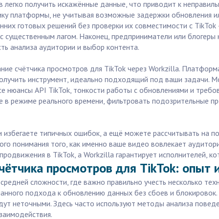
в легко получить искажённые данные, что приводит к неправил
ику платформы, не учитывая возможные задержки обновления и
них готовых решений без проверки их совместимости с TikTok —
с существенным лагом. Наконец, предприниматели или блогеры
ть анализа аудитории и выбор контента.
ие счётчика просмотров для TikTok через Workzilla. Платфор
олучить инструмент, идеально подходящий под ваши задачи. Мо
е нюансы API TikTok, тонкости работы с обновлениями и требов
е в режиме реального времени, фильтровать подозрительные пр
я и избегаете типичных ошибок, а ещё можете рассчитывать на п
ого понимания того, как именно ваше видео вовлекает аудитори
родвижения в TikTok, а Workzilla гарантирует исполнителей, ко
чётчика просмотров для TikTok: опыт
средней сложности, где важно правильно учесть несколько техни
уманного подхода к обновлению данных без сбоев и блокировок
дут неточными. Здесь часто используют методы анализа поведе
заимодействия.