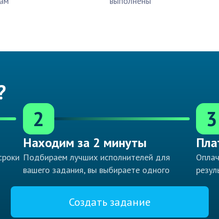
ам
выполнены
?
2
3
Находим за 2 минуты
Пла
сроки
Подбираем лучших исполнителей для
Оплач
вашего задания, вы выбираете одного
резул
Создать задание