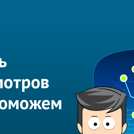
ь
мотров
Поможем