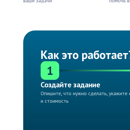
ваши задачи
помочь в
Как это работает
1
Создайте задание
Опишите, что нужно сделать, укажите 
и стоимость