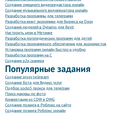
Создание смешного видеоредактора онлайн
Создание музыкального визуализатора онлайн
Разработка программы для телеграмм
Разработка юнит экономики для бизнеса на Озон
Создание моделей в Dynamo для Revit
Настроить цели в Метрике
Разработка логопедических программ для детей
Разработка программного обеспечения для экономистов
Установка программ онлайн быстро и удобно
Разработка программ на C
Создание p2p сканера
Популярные задания
Создание proxy telegram
Создание бота для Яндекс услуг
Подбор socks5 прокси для телеграм
Поиск манхвы по фото
Конвертация из CDW в DWG
Создание позинга в Роблокс на сайте
Создание позинга Роблокс онлайн