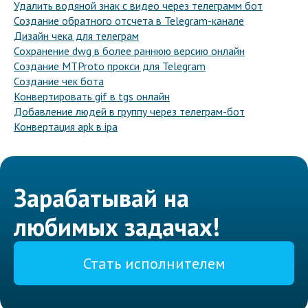
Удалить водяной знак с видео через телеграмм бот
Создание обратного отсчета в Telegram-канале
Дизайн чека для телеграм
Сохранение dwg в более раннюю версию онлайн
Создание MTProto прокси для Telegram
Создание чек бота
Конвертировать gif в tgs онлайн
Добавление людей в группу через телеграм-бот
Конвертация apk в ipa
Зарабатывай на
любимых задачах!
Стать исполнителем