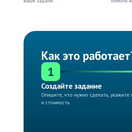
ваши задачи
помочь в
Как это работает
1
Создайте задание
Опишите, что нужно сделать, укажите 
и стоимость