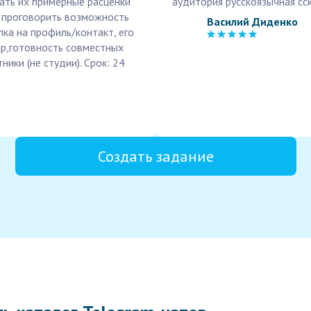
нать их примерные расценки
аудитория русскоязычная сс
и проговорить возможность
Василий Диденко
лка на профиль/контакт, его
тир,готовность совместных
ики (не студии). Срок: 24
Создать задание