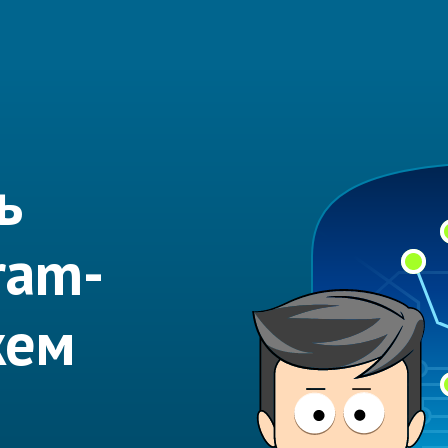
ь
ram-
жем