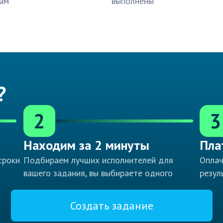
ам
выполнены
?
2
3
Находим за 2 минуты
Пла
сроки
Подбираем лучших исполнителей для
Оплач
вашего задания, вы выбираете одного
резул
Создать задание