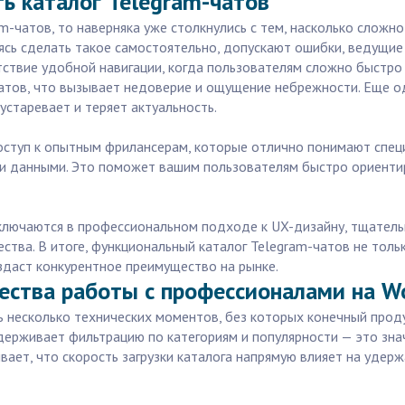
ь каталог Telegram-чатов
m-чатов, то наверняка уже столкнулись с тем, насколько слож
ясь сделать такое самостоятельно, допускают ошибки, ведущие
тствие удобной навигации, когда пользователям сложно быстро 
атов, что вызывает недоверие и ощущение небрежности. Еще 
устаревает и теряет актуальность.
доступ к опытным фрилансерам, которые отлично понимают специ
ми данными. Это поможет вашим пользователям быстро ориентир
заключаются в профессиональном подходе к UX-дизайну, тщател
тва. В итоге, функциональный каталог Telegram-чатов не толь
здаст конкурентное преимущество на рынке.
ства работы с профессионалами на Wo
ь несколько технических моментов, без которых конечный прод
держивает фильтрацию по категориям и популярности — это зна
вает, что скорость загрузки каталога напрямую влияет на удер