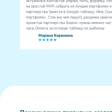
актуальных контактов (биржи, чаты, форумы). Уз
на простой MVP, собрать их лучшие портфолио 
партнерства Занести в Google-таблицу: Имя, Ссы
портфолио . Стек (на чем пишут), расценки орин
проектов партнерства Важно: нужны именно частн
часа. Оплата за готовую таблицу по шаблону.
Марина Кирюхина