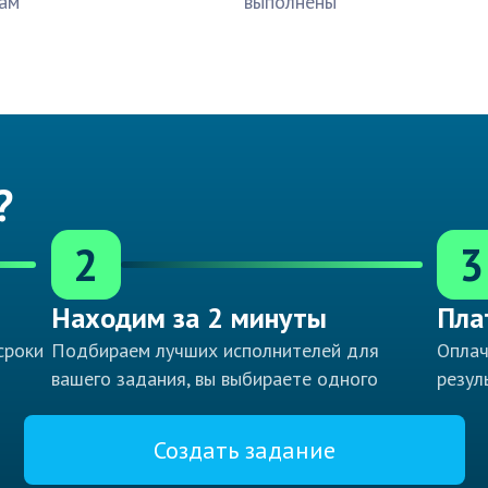
ам
выполнены
?
2
3
Находим за 2 минуты
Пла
сроки
Подбираем лучших исполнителей для
Оплач
вашего задания, вы выбираете одного
резул
Создать задание