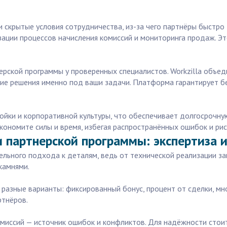
 скрытые условия сотрудничества, из-за чего партнёры быстро 
зации процессов начисления комиссий и мониторинга продаж. Эт
ерской программы у проверенных специалистов. Workzilla объе
е решения именно под ваши задачи. Платформа гарантирует б
йки и корпоративной культуры, что обеспечивает долгосрочную
 экономите силы и время, избегая распространённых ошибок и рис
 партнерской программы: экспертиза 
льного подхода к деталям, ведь от технической реализации з
камнями.
 разные варианты: фиксированный бонус, процент от сделки, 
ртнёров.
комиссий — источник ошибок и конфликтов. Для надёжности сто