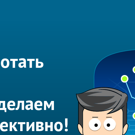
отать
делаем
ективно!