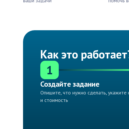
ваши задачи
помочь в
Как это работает
1
Создайте задание
Опишите, что нужно сделать, укажите 
и стоимость