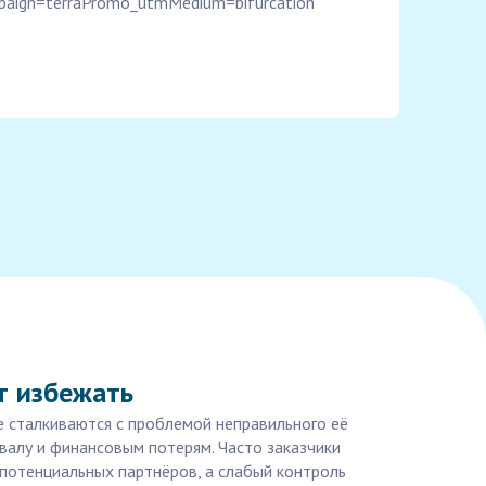
aign=terraPromo_utmMedium=bifurcation
т избежать
е сталкиваются с проблемой неправильного её
валу и финансовым потерям. Часто заказчики
потенциальных партнёров, а слабый контроль