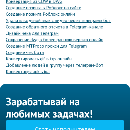
Конвертация из CDW в DWG
Создание позинга в Роблокс на сайте
Создание позинга Роблокс онлайн
Удалить водяной знак с видео через телеграмм бот
Создание обратного отсчета в Telegram-канале
Дизайн чека для телеграм
Сохранение dwg в более раннюю версию онлайн
Создание MTProto прокси для Telegram
Создание чек бота
Конвертировать gif в tgs онлайн
Добавление людей в группу через телеграм-бот
Конвертация apk в ipa
Зарабатывай на
любимых задачах!
Стать исполнителем