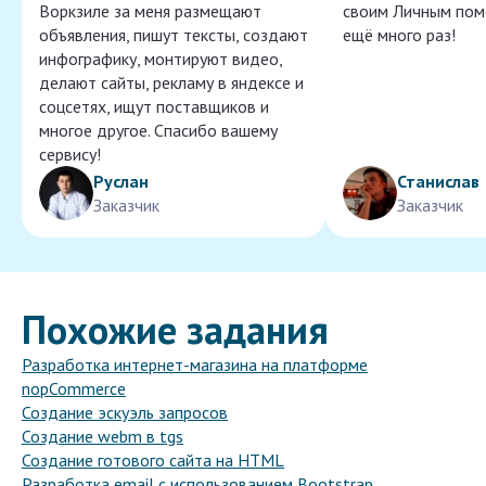
Воркзиле за меня размещают
своим Личным пом
объявления, пишут тексты, создают
ещё много раз!
инфографику, монтируют видео,
делают сайты, рекламу в яндексе и
соцсетях, ищут поставщиков и
многое другое. Спасибо вашему
сервису!
Руслан
Станислав
Заказчик
Заказчик
Похожие задания
Разработка интернет-магазина на платформе
nopCommerce
Создание эскуэль запросов
Создание webm в tgs
Создание готового сайта на HTML
Разработка email с использованием Bootstrap