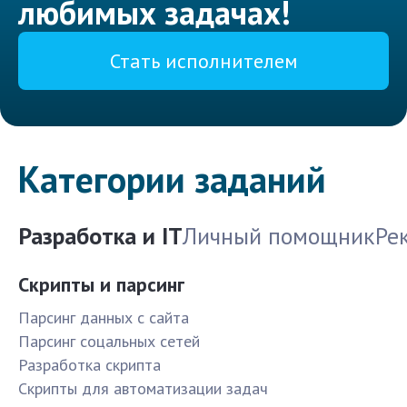
любимых задачах!
Стать исполнителем
Категории заданий
Разработка и IT
Личный помощник
Ре
Скрипты и парсинг
Парсинг данных с сайта
Парсинг соцальных сетей
Разработка скрипта
Скрипты для автоматизации задач