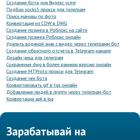
Создание бота для Яндекс услуг
Подбор socks5 прокси для телеграм
Поиск манхвы по фото
Конвертация из CDW в DWG
Создание позинга в Роблокс на сайте
Создание позинга Роблокс онлайн
Удалить водяной знак с видео через телеграмм бот
Создание обратного отсчета в Telegram-канале
Дизайн чека для телеграм
Сохранение dwg в более раннюю версию онлайн
Создание MTProto прокси для Telegram
Создание чек бота
Конвертировать gif в tgs онлайн
Добавление людей в группу через телеграм-бот
Конвертация apk в ipa
Зарабатывай на