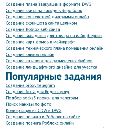
Создание плана эвакуации в формате DWG
Создание квиза на Тильде в Зеро блок
Создание контекстной диаграммы онлайн
Создание скриншота сайта целиком
Создание Roblox веб сайта
Создание вкладыша для товара на вайлдберриз
Создание карт домов в майнкрафт
Создание технического плана помещения онлайн
Создание кликов онлайн
Создание каталога для размещения файлов
Создание ландшафтного дизайна для участка
Популярные задания
Создание proxy telegram
Создание бота для Яндекс услуг
Подбор socks5 прокси для телеграм
Поиск манхвы по фото
Конвертация из CDW в DWG
Создание позинга в Роблокс на сайте
Создание позинга Роблокс онлайн