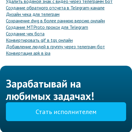
Удалить водяной знак с видео через телеграмм бот
Создание обратного отсчета в Telegram-канале
Дизайн чека для телеграм
Сохранение dwg в более раннюю версию онлайн
Создание MTProto прокси для Telegram
Создание чек бота
Конвертировать gif в tgs онлайн
Добавление людей в группу через телеграм-бот
Конвертация apk в ipa
Зарабатывай на
любимых задачах!
Стать исполнителем