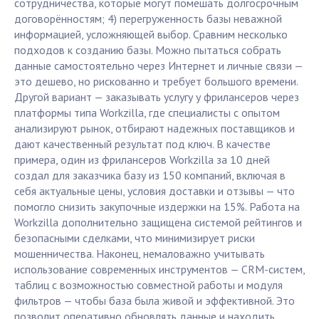
сотрудничества, которые могут помешать долгосрочным
договорённостям; 4) перегруженность базы неважной
информацией, усложняющей выбор. Сравним несколько
подходов к созданию базы. Можно пытаться собрать
данные самостоятельно через Интернет и личные связи —
это дешево, но рискованно и требует большого времени.
Другой вариант — заказывать услугу у фрилансеров через
платформы типа Workzilla, где специалисты с опытом
анализируют рынок, отбирают надежных поставщиков и
дают качественный результат под ключ. В качестве
примера, один из фрилансеров Workzilla за 10 дней
создал для заказчика базу из 150 компаний, включая в
себя актуальные цены, условия доставки и отзывы — что
помогло снизить закупочные издержки на 15%. Работа на
Workzilla дополнительно защищена системой рейтингов и
безопасными сделками, что минимизирует риски
мошенничества. Наконец, немаловажно учитывать
использование современных инструментов — CRM-систем,
таблиц с возможностью совместной работы и модуля
фильтров — чтобы база была живой и эффективной. Это
позволит оперативно обновлять данные и находить