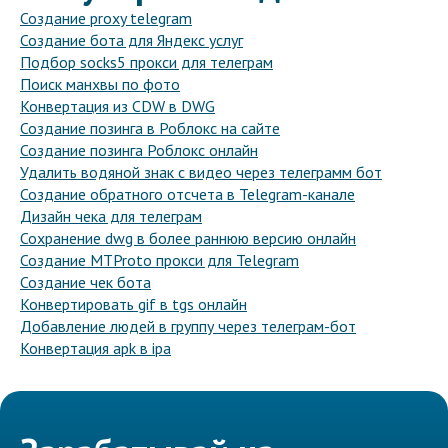
Создание proxy telegram
Создание бота для Яндекс услуг
Подбор socks5 прокси для телеграм
Поиск манхвы по фото
Конвертация из CDW в DWG
Создание позинга в Роблокс на сайте
Создание позинга Роблокс онлайн
Удалить водяной знак с видео через телеграмм бот
Создание обратного отсчета в Telegram-канале
Дизайн чека для телеграм
Сохранение dwg в более раннюю версию онлайн
Создание MTProto прокси для Telegram
Создание чек бота
Конвертировать gif в tgs онлайн
Добавление людей в группу через телеграм-бот
Конвертация apk в ipa