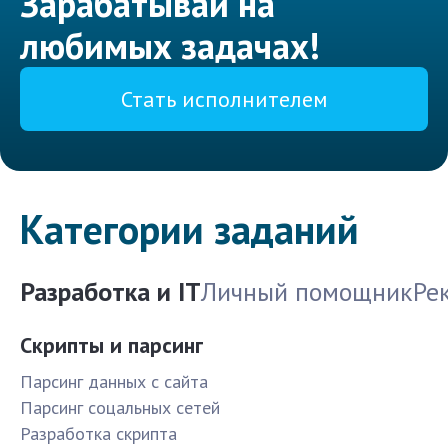
Зарабатывай на
любимых задачах!
Стать исполнителем
Категории заданий
Разработка и IT
Личный помощник
Ре
Скрипты и парсинг
Парсинг данных с сайта
Парсинг соцальных сетей
Разработка скрипта