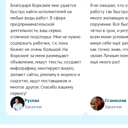
Благодаря Воркзиле мне удаётся
Я не ожидал, что 
быстро найти исполнителей на
работу так быстро,
любые виды работ. В сфере
много желающих в
предпринимательской
поручение. Всё бы
деятельности, ваш сервис
чётко в срок, и ре
отличное подспорье. Мне не нужно
всем моим условия
содержать рабочих, т.к. пока
кинул себе ещё ден
бизнес не очень большой. На
как точно знаю, ч
Воркзиле за меня размещают
своим Личным пом
объявления, пишут тексты, создают
ещё много раз!
инфографику, монтируют видео,
делают сайты, рекламу в яндексе и
соцсетях, ищут поставщиков и
многое другое. Спасибо вашему
сервису!
Руслан
Станислав
Заказчик
Заказчик