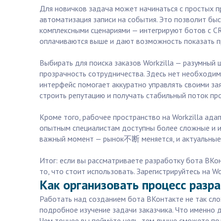
Для новичков задача может начинаться с простых пр
автоматизация записи на события. Это позволит бы
комплексными сценариями — интегрируют ботов с CR
оплачиваются выше и дают возможность показать 
Выбирать для поиска заказов Workzilla — разумный 
прозрачность сотрудничества. Здесь нет необходим
интерфейс помогает аккуратно управлять своими за
строить репутацию и получать стабильный поток пр
Кроме того, рабочее пространство на Workzilla ад
опытным специалистам доступны более сложные и инт
важный момент — рынок不断 меняется, и актуальные 
Итог: если вы рассматриваете разработку бота ВКон
то, что стоит использовать. Зарегистрируйтесь на Wo
Как организовать процесс разр
Работать над созданием бота ВКонтакте не так слож
подробное изучение задачи заказчика. Что именно 
Чем точнее вы поймёте цель, тем лучше сможете по