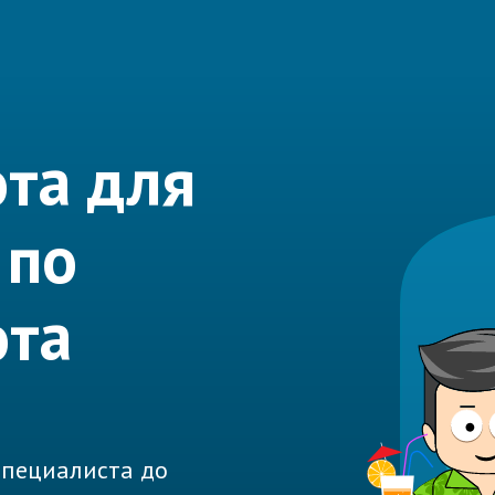
та для
 по
ота
 специалиста до