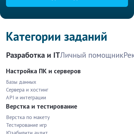
Категории заданий
Разработка и IT
Личный помощник
Ре
Настройка ПК и серверов
Базы данных
Сервера и хостинг
API и интеграции
Верстка и тестирование
Верстка по макету
Тестирование игр
Юзабилити аудит