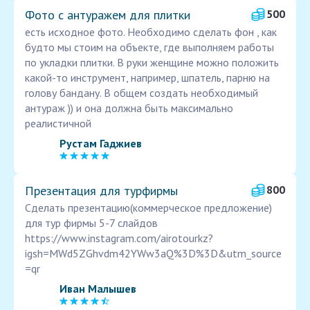
Фото с антуражем для плитки
500
есть исходное фото. Необходимо сделать фон , как
будто мы стоим на объекте, где выполняем работы
по укладки плитки. В руки женщине можно положить
какой-то инструмент, например, шпатель, парню на
голову бандану. В общем создать необходимый
антураж )) и она должна быть максимально
реалистичной
Рустам Гаджиев
Презентация для турфирмы
800
Сделать презентацию(коммерческое предложение)
для тур фирмы 5-7 слайдов
https://www.instagram.com/airotourkz?
igsh=MWd5ZGhvdm42YWw3aQ%3D%3D&utm_source
=qr
Иван Малышев