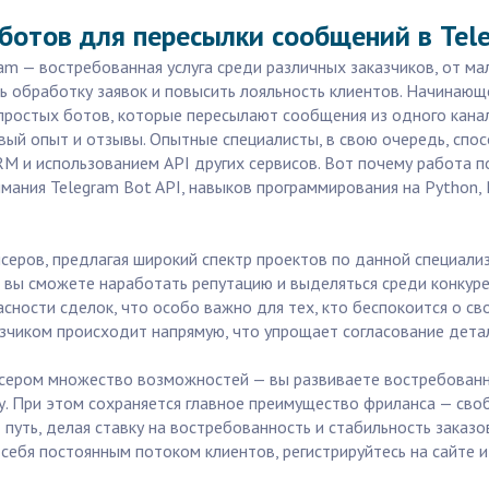
ботов для пересылки сообщений в Tel
m — востребованная услуга среди различных заказчиков, от ма
 обработку заявок и повысить лояльность клиентов. Начинающ
простых ботов, которые пересылают сообщения из одного канал
вый опыт и отзывы. Опытные специалисты, в свою очередь, спо
RM и использованием API других сервисов. Вот почему работа п
ания Telegram Bot API, навыков программирования на Python, 
серов, предлагая широкий спектр проектов по данной специал
в вы сможете наработать репутацию и выделяться среди конкуре
ности сделок, что особо важно для тех, кто беспокоится о св
казчиком происходит напрямую, что упрощает согласование дета
сером множество возможностей — вы развиваете востребованн
у. При этом сохраняется главное преимущество фриланса — св
уть, делая ставку на востребованность и стабильность заказов
себя постоянным потоком клиентов, регистрируйтесь на сайте и 