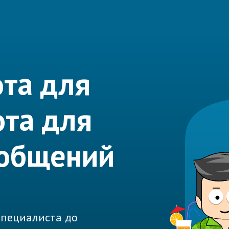
та для
ота для
ообщений
 специалиста до