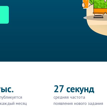
тыс.
27 секунд
публикуется
средняя частота
 каждый месяц
появления нового задания