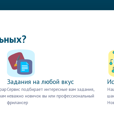
льных?
Задания на любой вкус
Ис
рар
Сервис подбирает интересные вам задания,
Наш
вам
неважно новичок вы или профессиональный
шан
фрилансер
Нов