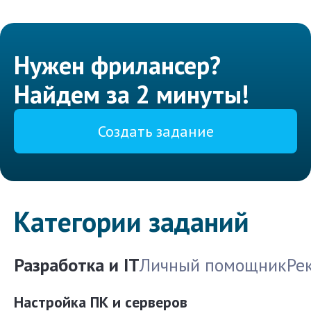
Нужен фрилансер?
Найдем за 2 минуты!
Создать задание
Категории заданий
Разработка и IT
Личный помощник
Ре
Настройка ПК и серверов