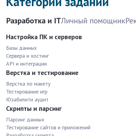
Категории заданий
Разработка и IT
Личный помощник
Ре
Настройка ПК и серверов
Базы данных
Сервера и хостинг
API и интеграции
Верстка и тестирование
Верстка по макету
Тестирование игр
Юзабилити аудит
Скрипты и парсинг
Парсинг данных
Тестирование сайтов и приложений
Разработка скрипта