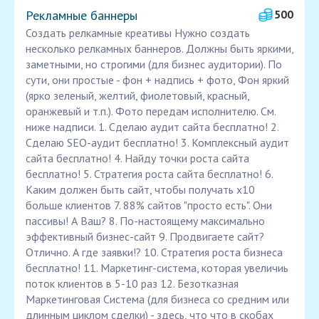
Рекламные баннеры
500
Создать релкамные креативы Нужно создать
несколько релкамных баннеров. Должны быть яркими,
заметными, но строгими (для бизнес аудитории). По
сути, они простые - фон + надпись + фото, Фон яркий
(ярко зеленый, желтий, фиолетовый, красный,
оранжевый и т.п.). Фото передам исполнителю. См.
ниже надписи. 1. Сделаю аудит сайта бесплатно! 2.
Сделаю SEO-аудит бесплатно! 3. Комплексный аудит
сайта бесплатно! 4. Найду точки роста сайта
бесплатно! 5. Стратегия роста сайта бесплатно! 6.
Каким должен быть сайт, чтобы получать х10
больше клиентов 7. 88% сайтов "просто есть". Они
пассивы! А Ваш? 8. По-настоящему максимально
эффективный бизнес-сайт 9. Продвигаете сайт?
Отлично. А где заявки!? 10. Стратегия роста бизнеса
бесплатно! 11. Маркетинг-система, которая увеличиь
поток клиентов в 5-10 раз 12. Безотказная
Маркетинговая Система (для бизнеса со средним или
длинным циклом сделки) - здесь, что что в скобах