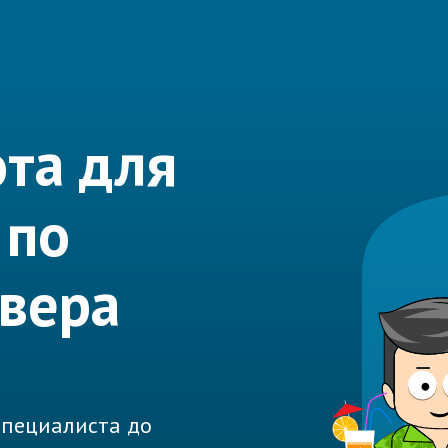
та для
 по
рвера
 специалиста до