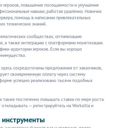
вых игроков, повышение посещаемости и улучшение
фессиональные навыки, работая удалённо. Новички
ервера, помощь в написании привлекательных
их технических знаний.
 тематических сообществах, оптимизацию
я, а также интеграцию с платформами монетизации.
фики аудитории игроков. Если вы хорошо
преимущество.
 здесь сосредоточены предложения от заказчиков,
ирует своевременную оплату через систему
атформе успешно реализовано тысячи подобных
а также постепенно повышать ставки по мере роста
 откладывать — регистрируйтесь на Workzilla и
и инструменты
ть качественный результат и увеличить поток