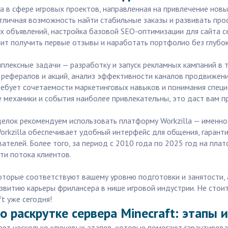
га в сфере игровых проектов, направленная на привлечение но
отличная возможность найти стабильные заказы и развивать про
ых объявлений, настройка базовой SEO-оптимизации для сайта с
лит получить первые отзывы и наработать портфолио без глубок
плексные задачи — разработку и запуск рекламных кампаний в
м рефералов и акций, анализ эффективности каналов продвижени
требует сочетаемости маркетинговых навыков и понимания специ
е механики и события наиболее привлекательны, это даст вам 
делок рекомендуем использовать платформу Workzilla — именно
orkzilla обеспечивает удобный интерфейс для общения, гарант
ателей. Более того, за период с 2010 года по 2025 год на пл
сти потока клиентов.
оторые соответствуют вашему уровню подготовки и занятости, 
звитию карьеры фрилансера в нише игровой индустрии. Не стоит
t уже сегодня!
о раскрутке сервера Minecraft: этапы 
ает несколько ключевых этапов, которые помогают гарантирова