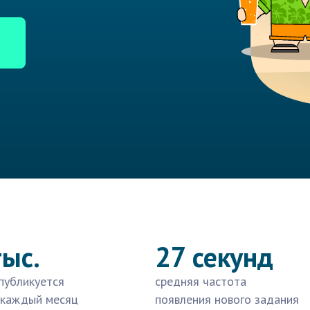
тыс.
27 секунд
публикуется
средняя частота
 каждый месяц
появления нового задания