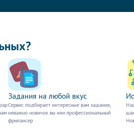
льных?
Задания на любой вкус
Ис
рар
Сервис подбирает интересные вам задания,
Наш
вам
неважно новичок вы или профессиональный
шан
фрилансер
Нов