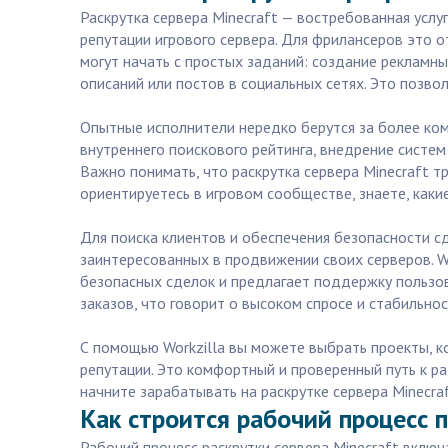
Раскрутка сервера Minecraft — востребованная услу
репутации игрового сервера. Для фрилансеров это 
могут начать с простых заданий: создание рекламн
описаний или постов в социальных сетях. Это позво
Опытные исполнители нередко берутся за более ком
внутреннего поискового рейтинга, внедрение систе
Важно понимать, что раскрутка сервера Minecraft 
ориентируетесь в игровом сообществе, знаете, каки
Для поиска клиентов и обеспечения безопасности с
заинтересованных в продвижении своих серверов. W
безопасных сделок и предлагает поддержку пользов
заказов, что говорит о высоком спросе и стабильно
С помощью Workzilla вы можете выбрать проекты, к
репутации. Это комфортный и проверенный путь к ра
начните зарабатывать на раскрутке сервера Minecraf
Как строится рабочий процесс п
Рабочий процесс раскрутки сервера Minecraft включ