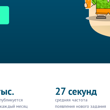
тыс.
27 секунд
публикуется
средняя частота
 каждый месяц
появления нового задания