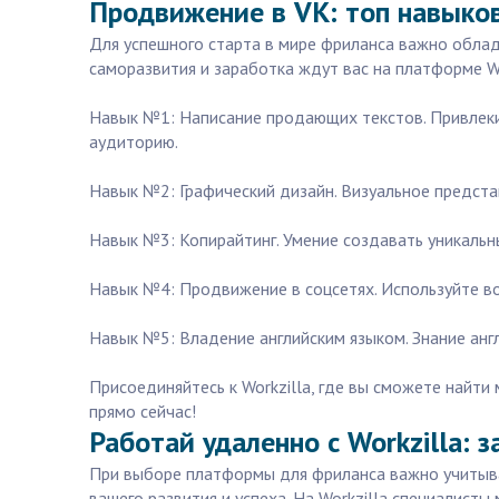
Продвижение в VK: топ навыко
Для успешного старта в мире фриланса важно обла
саморазвития и заработка ждут вас на платформе Wo
Навык №1: Написание продающих текстов. Привлеки
аудиторию.
Навык №2: Графический дизайн. Визуальное предста
Навык №3: Копирайтинг. Умение создавать уникальн
Навык №4: Продвижение в соцсетях. Используйте во
Навык №5: Владение английским языком. Знание ан
Присоединяйтесь к Workzilla, где вы сможете найти
прямо сейчас!
Работай удаленно с Workzilla: 
При выборе платформы для фриланса важно учитыва
вашего развития и успеха. На Workzilla специалисты