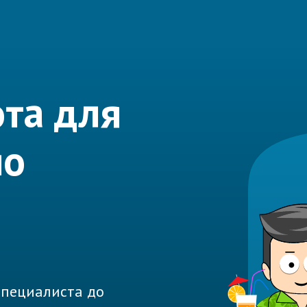
та для
по
ю
 специалиста до