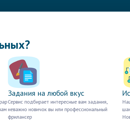
льных?
Задания на любой вкус
Ис
рар
Сервис подбирает интересные вам задания,
Наш
вам
неважно новичок вы или профессиональный
шан
фрилансер
Нов