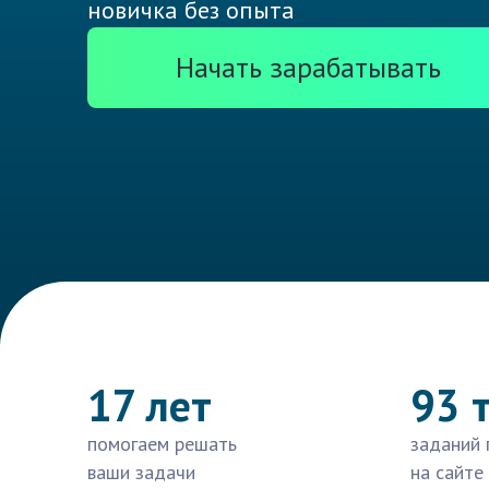
новичка без опыта
Начать зарабатывать
17 лет
93 
помогаем решать
заданий 
ваши задачи
на сайте