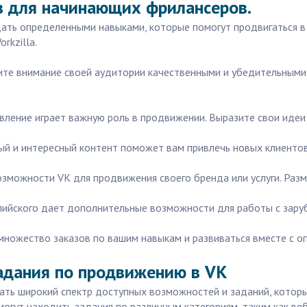
в для начинающих фрилансеров.
дать определенными навыками, которые помогут продвигаться в
rkzilla.
те внимание своей аудитории качественными и убедительными 
вление играет важную роль в продвижении. Выразите свои идеи
ый и интересный контент поможет вам привлечь новых клиентов
зможности VK для продвижения своего бренда или услуги. Разм
глийского дает дополнительные возможности для работы с зару
 множество заказов по вашим навыкам и развиваться вместе с о
задания по продвижению в VK
ть широкий спектр доступных возможностей и заданий, которы
 могут находить задания по различным категориям, таким как веб