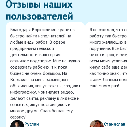
Отзывы наших
пользователей
Благодаря Воркзиле мне удаётся
Я не ожидал, что 
быстро найти исполнителей на
работу так быстро,
любые виды работ. В сфере
много желающих в
предпринимательской
поручение. Всё бы
деятельности, ваш сервис
чётко в срок, и ре
отличное подспорье. Мне не нужно
всем моим условия
содержать рабочих, т.к. пока
кинул себе ещё ден
бизнес не очень большой. На
как точно знаю, ч
Воркзиле за меня размещают
своим Личным пом
объявления, пишут тексты, создают
ещё много раз!
инфографику, монтируют видео,
делают сайты, рекламу в яндексе и
соцсетях, ищут поставщиков и
многое другое. Спасибо вашему
сервису!
Руслан
Станислав