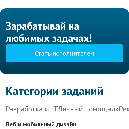
Зарабатывай на
любимых задачах!
Стать исполнителем
Категории заданий
Разработка и IT
Личный помощник
Ре
Веб и мобильный дизайн