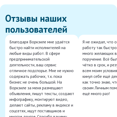
Отзывы наших
пользователей
Благодаря Воркзиле мне удаётся
Я не ожидал, что 
быстро найти исполнителей на
работу так быстро,
любые виды работ. В сфере
много желающих в
предпринимательской
поручение. Всё бы
деятельности, ваш сервис
чётко в срок, и ре
отличное подспорье. Мне не нужно
всем моим условия
содержать рабочих, т.к. пока
кинул себе ещё ден
бизнес не очень большой. На
как точно знаю, ч
Воркзиле за меня размещают
своим Личным пом
объявления, пишут тексты, создают
ещё много раз!
инфографику, монтируют видео,
делают сайты, рекламу в яндексе и
соцсетях, ищут поставщиков и
многое другое. Спасибо вашему