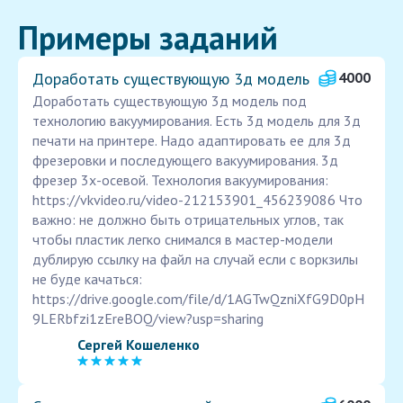
Примеры заданий
Доработать существующую 3д модель
4000
Доработать существующую 3д модель под
технологию вакуумирования. Есть 3д модель для 3д
печати на принтере. Надо адаптировать ее для 3д
фрезеровки и последующего вакуумирования. 3д
фрезер 3х-осевой. Технология вакуумирования:
https://vkvideo.ru/video-212153901_456239086 Что
важно: не должно быть отрицательных углов, так
чтобы пластик легко снимался в мастер-модели
дублирую ссылку на файл на случай если с воркзилы
не буде качаться:
https://drive.google.com/file/d/1AGTwQzniXfG9D0pH
9LERbfzi1zEreBOQ/view?usp=sharing
Сергей Кошеленко