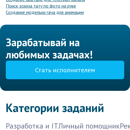
Поиск эскиза тату по фото на руке
Создание модельки гача для анимации
Зарабатывай на
любимых задачах!
Стать исполнителем
Категории заданий
Разработка и IT
Личный помощник
Ре