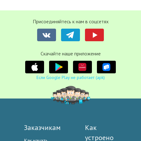
Присоединяйтесь к нам в соцсетях
Cкачайте наше приложение
Если Google Play не работает (apk)
Заказчикам
Как
устроено
Как начать