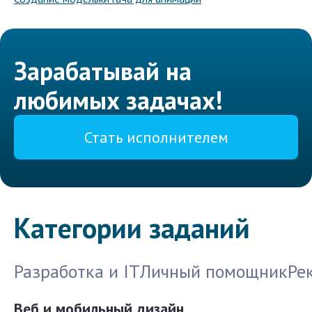
Зарабатывай на
любимых задачах!
Стать исполнителем
Категории заданий
Разработка и IT
Личный помощник
Ре
Веб и мобильный дизайн