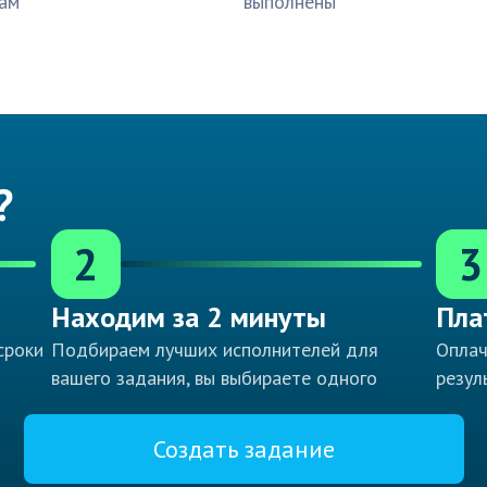
ам
выполнены
?
2
3
Находим за 2 минуты
Пла
сроки
Подбираем лучших исполнителей для
Оплач
вашего задания, вы выбираете одного
резул
Создать задание