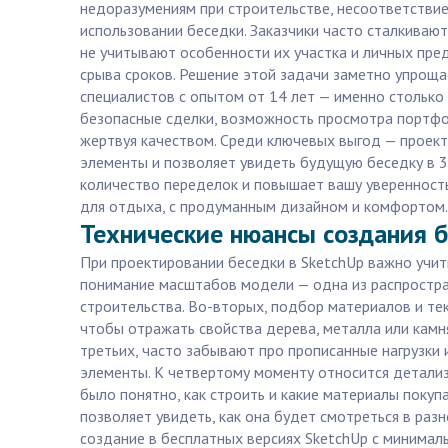
недоразумениям при строительстве, несоответстви
использовании беседки. Заказчики часто сталкиваю
не учитывают особенности их участка и личных пред
срыва сроков. Решение этой задачи заметно упрощае
специалистов с опытом от 14 лет — именно столько 
безопасные сделки, возможность просмотра портфол
жертвуя качеством. Среди ключевых выгод — проект
элементы и позволяет увидеть будущую беседку в 3
количество переделок и повышает вашу уверенность
для отдыха, с продуманным дизайном и комфортом.
Технические нюансы создания б
При проектировании беседки в SketchUp важно учит
понимание масштабов модели — одна из распростра
строительства. Во-вторых, подбор материалов и тек
чтобы отражать свойства дерева, металла или камн
третьих, часто забывают про прописанные нагрузки 
элементы. К четвертому моменту относится детализ
было понятно, как строить и какие материалы покуп
позволяет увидеть, как она будет смотреться в раз
создание в бесплатных версиях SketchUp с минималь