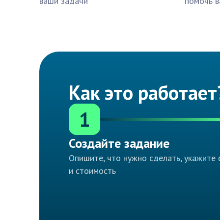
ваши задачи
помочь в
Как это работает
1
Создайте задание
Опишите, что нужно сделать, укажите 
и стоимость