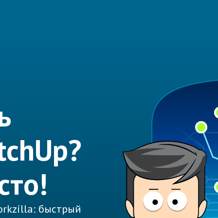
ь
tchUp?
сто!
rkzilla: быстрый