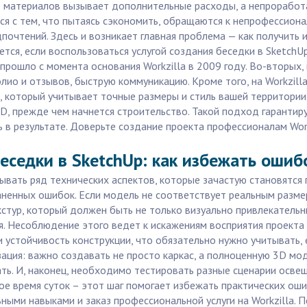
е материалов вызывает дополнительные расходы, а непроработ
тся с тем, что пытаясь сэкономить, обращаются к непрофессио
почтений. Здесь и возникает главная проблема — как получить 
тся, если воспользоваться услугой создания беседки в SketchU
прошло с момента основания Workzilla в 2009 году. Во-вторых
ио и отзывов, быструю коммуникацию. Кроме того, на Workzill
, который учитывает точные размеры и стиль вашей территории
D, прежде чем начнется строительство. Такой подход гарантир
 в результате. Доверьте создание проекта профессионалам Work
еседки в SketchUp: как избежать ошиб
ывать ряд технических аспектов, которые зачастую становятся 
ненных ошибок. Если модель не соответствует реальным размер
стур, который должен быть не только визуально привлекательны
я. Несоблюдение этого ведет к искажениям восприятия проекта
и устойчивость конструкции, что обязательно нужно учитывать,
ация: важно создавать не просто каркас, а полноценную 3D мо
ать. И, наконец, необходимо тестировать разные сценарии осве
ное время суток – этот шаг помогает избежать практических о
ными навыками и заказ профессиональной услуги на Workzilla. 