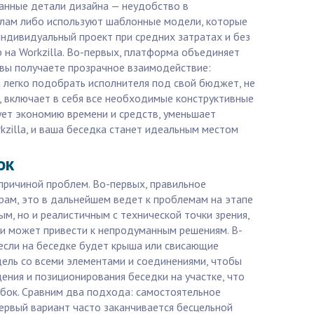
анные детали дизайна — неудобство в
налам либо используют шаблонные модели, которые
индивидуальный проект при средних затратах и без
p на Workzilla. Во-первых, платформа объединяет
, вы получаете прозрачное взаимодействие:
a легко подобрать исполнителя под свой бюджет, не
, включает в себя все необходимые конструктивные
ует экономию времени и средств, уменьшает
zilla, и ваша беседка станет идеальным местом
ок
причиной проблем. Во-первых, правильное
ам, это в дальнейшем ведет к проблемам на этапе
м, но и реалистичным с технической точки зрения,
 и может привести к непродуманным решениям. В-
 если на беседке будет крыша или свисающие
дель со всеми элементами и соединениями, чтобы
щения и позиционирования беседки на участке, что
шибок. Сравним два подхода: самостоятельное
Первый вариант часто заканчивается бесцельной