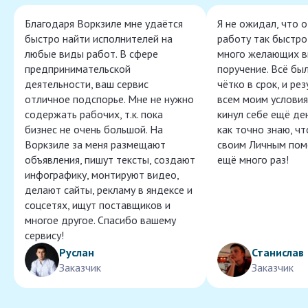
Благодаря Воркзиле мне удаётся
Я не ожидал, что 
быстро найти исполнителей на
работу так быстро,
любые виды работ. В сфере
много желающих в
предпринимательской
поручение. Всё бы
деятельности, ваш сервис
чётко в срок, и ре
отличное подспорье. Мне не нужно
всем моим условия
содержать рабочих, т.к. пока
кинул себе ещё ден
бизнес не очень большой. На
как точно знаю, ч
Воркзиле за меня размещают
своим Личным пом
объявления, пишут тексты, создают
ещё много раз!
инфографику, монтируют видео,
делают сайты, рекламу в яндексе и
соцсетях, ищут поставщиков и
многое другое. Спасибо вашему
сервису!
Руслан
Станислав
Заказчик
Заказчик