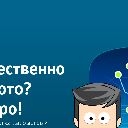
ественно
ото?
ро!
rkzilla: быстрый