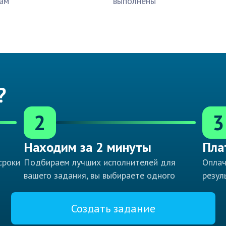
ам
выполнены
?
2
3
Находим за 2 минуты
Пла
сроки
Подбираем лучших исполнителей для
Оплач
вашего задания, вы выбираете одного
резул
Создать задание