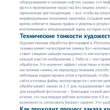
оборудованием и сложным софтом, однако это миф.
фото в произведение искусства без лишних хлопот 
гармоничную цветокоррекцию — всё, чтобы вы получ
индивидуальные пожелания заказчика, создавая уни
время, избегаете лишних правок и уверены в резуль
воспоминания и эмоциональный заряд, которые остан
Технические тонкости художест
Художественная обработка фотографий в Photoshop 
техника влияет на восприятие снимка. Вот несколь
ставят слишком сильную насыщенность или контраст
каждый участок изображения. 2. Работа с текстурам
обработки. Это исключит эффект «пластика» и позв
настроение снимка, но переусердствование способст
небольшая корректировка углов и пропорций, чтобы
сайта итоговые файлы экспортируются с учетом целе
обрабатывают заказы за 2-3 дня, поддерживают свя
для свадебной фотосессии — благодаря точной цвет
итогом, что подтвердил рейтинг исполнителя 4,9 из 
возможность согласовать бюджет заранее. Это удо
Как проходит процесс заказа х