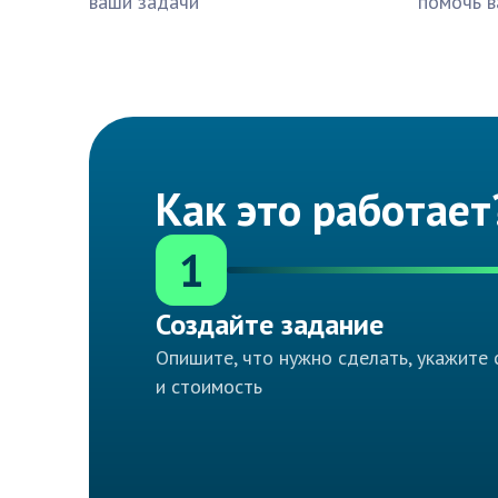
ваши задачи
помочь в
Как это работает
1
Создайте задание
Опишите, что нужно сделать, укажите 
и стоимость