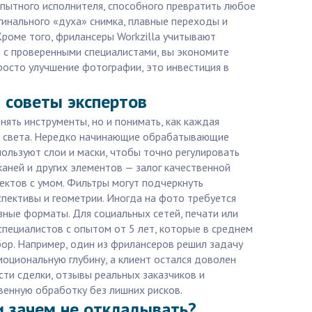
пытного исполнителя, способного превратить любое
гинального «духа» снимка, плавные переходы и
Кроме того, фрилансеры Workzilla учитывают
я с проверенными специалистами, вы экономите
просто улучшение фотографии, это инвестиция в
 советы экспертов
ять инструменты, но и понимать, как каждая
а и света. Нередко начинающие обрабатывающие
ользуют слои и маски, чтобы точно регулировать
каней и других элементов — залог качественной
ектов с умом. Фильтры могут подчеркнуть
спективы и геометрии. Иногда на фото требуется
зные форматы. Для социальных сетей, печати или
специалистов с опытом от 5 лет, которые в среднем
бор. Например, один из фрилансеров решил задачу
оциональную глубину, а клиент остался доволен
сти сделки, отзывы реальных заказчиков и
енную обработку без лишних рисков.
и зачем не откладывать?