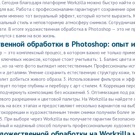
 Сегодня благодаря платформе Workzilla можно быстро найти о
для вас. Работа с профессионалами гарантирует сохранение ори
или именно тот визуальный эффект, который хотите выразить. 
кальный стиль и неповторимую атмосферу снимков. Сотруднича
тате. В итоге художественная обработка в Photoshop — это не 
утся с вами на всю жизнь.
венной обработки в Photoshop: опыт и
— это комплексный процесс, в котором важно не только примен
ко ключевых нюансов, которые стоит учитывать: 1. Баланс цвет
, из-за чего фото выглядит неестественным. Профессионалы исп
и и деталями. Умение сохранить естественную структуру кожи, т
олит добиться живого образа. 3. Использование фильтров и эфф
вует потере глубины и перебору с арт-стилем. 4. Коррекция пер
 подчеркнуть композицию без искажений. 5. Оптимизация под ра
вого разрешения и цветовой палитры. На Workzilla вы найдете 
зь на всех этапах и предоставляют несколько вариантов на вы
окоррекции и художественным теням снимки получили более эм
5. При выборе через Workzilla вы получаете гарантии безопасно
бный и надёжный способ получить профессиональную художеств
удожественной обработки на Workzilla 