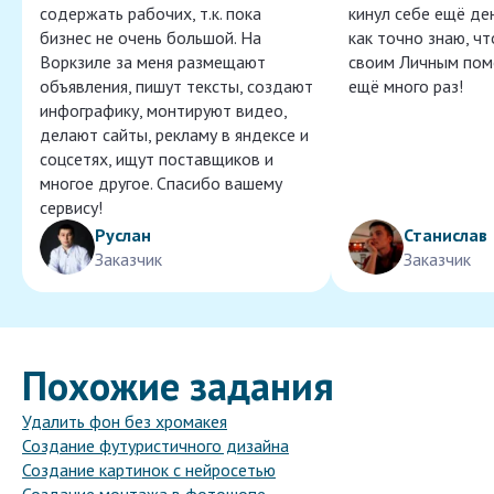
содержать рабочих, т.к. пока
кинул себе ещё ден
бизнес не очень большой. На
как точно знаю, ч
Воркзиле за меня размещают
своим Личным пом
объявления, пишут тексты, создают
ещё много раз!
инфографику, монтируют видео,
делают сайты, рекламу в яндексе и
соцсетях, ищут поставщиков и
многое другое. Спасибо вашему
сервису!
Руслан
Станислав
Заказчик
Заказчик
Похожие задания
Удалить фон без хромакея
Создание футуристичного дизайна
Создание картинок с нейросетью