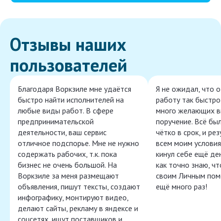
Отзывы наших
пользователей
Благодаря Воркзиле мне удаётся
Я не ожидал, что 
быстро найти исполнителей на
работу так быстро,
любые виды работ. В сфере
много желающих в
предпринимательской
поручение. Всё бы
деятельности, ваш сервис
чётко в срок, и ре
отличное подспорье. Мне не нужно
всем моим условия
содержать рабочих, т.к. пока
кинул себе ещё ден
бизнес не очень большой. На
как точно знаю, ч
Воркзиле за меня размещают
своим Личным пом
объявления, пишут тексты, создают
ещё много раз!
инфографику, монтируют видео,
делают сайты, рекламу в яндексе и
соцсетях, ищут поставщиков и